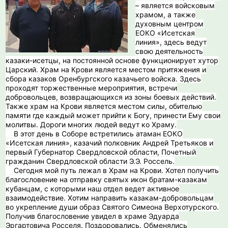
– является войсковым
храмом, а также
духовным центром
ЕОКО «Исетская
линия», здесь ведут
свою деятельность
казаки-исетцы, на постоянной основе функционирует хутор
Царский. Храм на Крови является местом притяжения и
сбора казаков Оренбургского казачьего войска. Здесь
проходят торжественные мероприятия, встречи
добровольцев, возвращающихся из зоны боевых действий.
Также храм на Крови является местом силы, обителью
памяти где каждый может прийти к Богу, принести Ему свои
молитвы. Дороги многих людей ведут ко Храму.
В этот день в Соборе встретились атаман ЕОКО
«Исетская линия», казачий полковник Андрей Третьяков и
первый Губернатор Свердловской области, Почетный
гражданин Свердловской области Э.Э. Россель.
️ Сегодня мой путь лежал в Храм на Крови. Хотел получить
благословение на отправку святых икон братам-казакам
кубанцам, с которыми наш отдел ведет активное
взаимодействие. Хотим направить казакам-добровольцам
во укрепление души образ Святого Симеона Верхотурского.
Получив благословение увидел в храме Эдуарда
Эргартовича Росселя. Поздоровались. Обменялись