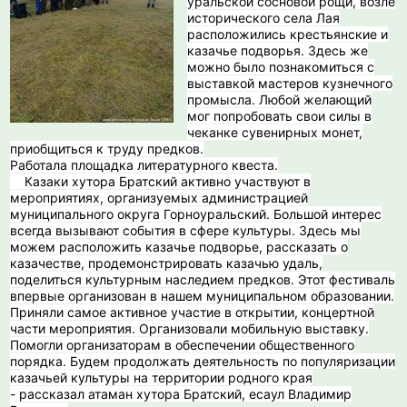
уральской сосновой рощи, возле
исторического села Лая
расположились крестьянские и
казачье подворья. Здесь же
можно было познакомиться с
выставкой мастеров кузнечного
промысла. Любой желающий
мог попробовать свои силы в
чеканке сувенирных монет,
приобщиться к труду предков.
Работала площадка литературного квеста.
Казаки хутора Братский активно участвуют в
мероприятиях, организуемых администрацией
муниципального округа Горноуральский. Большой интерес
всегда вызывают события в сфере культуры. Здесь мы
можем расположить казачье подворье, рассказать о
казачестве, продемонстрировать казачью удаль,
поделиться культурным наследием предков. Этот фестиваль
впервые организован в нашем муниципальном образовании.
Приняли самое активное участие в открытии, концертной
части мероприятия. Организовали мобильную выставку.
Помогли организаторам в обеспечении общественного
порядка. Будем продолжать деятельность по популяризации
казачьей культуры на территории родного края
- рассказал атаман хутора Братский, есаул Владимир