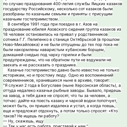
по случаю празднования 400-летия службы Яицких казаков
государству Российскому, несколько сот казаков были
разобраны по казачьим семьям и приняты с присущим
казачьим гостеприимством.
В сентябре 1991 года при поездке в г. Азов на
празднование юбилея Азовского сидения группа казаков из
18 человек остановилась на привал у родственников
сотника Г.Г. Пелипенко в станице Октябрьской (в прошлом
Ново-Михайловка) и не были отпущены до тех пор пока не
были накормлены наваристым кубанским борщем,
домашней снедью под чарку горилки и были
предупреждены, что на обратном пути не вздумали не
заехать и не рассказать о празднике.
Казачье гостеприимство давно было известно не только
историкам, но и простому люду. Одно из воспоминаний
современников, хранившихся ныне в архиве, говорит:
"Я служил 2 года в Богуславе (ныне Херсонская область), а
оттуда недалеко казачьи рыбные заводы. Бывало, придешь
на завод, а тебя даже не спросят, что ты за человек, а
тотчас: дайте-ка поесть казаку и чаркой водки попотчует,
может быть, он пришел издалека и устал, а когда поешь,
еще и предложат отдохнуть, а потом только спросят: «Кто
таков? Не ищешь ли работу?
— Ну, скажешь, ищу
— Так у нас есть работа, приставай к нам."