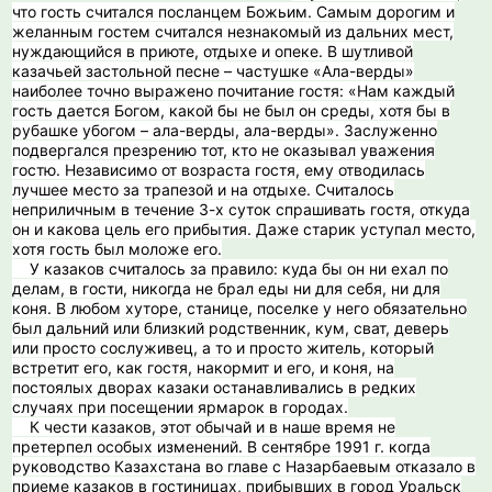
что гость считался посланцем Божьим. Самым дорогим и
желанным гостем считался незнакомый из дальних мест,
нуждающийся в приюте, отдыхе и опеке. В шутливой
казачьей застольной песне – частушке «Ала-верды»
наиболее точно выражено почитание гостя: «Нам каждый
гость дается Богом, какой бы не был он среды, хотя бы в
рубашке убогом – ала-верды, ала-верды». Заслуженно
подвергался презрению тот, кто не оказывал уважения
гостю. Независимо от возраста гостя, ему отводилась
лучшее место за трапезой и на отдыхе. Считалось
неприличным в течение 3-х суток спрашивать гостя, откуда
он и какова цель его прибытия. Даже старик уступал место,
хотя гость был моложе его.
У казаков считалось за правило: куда бы он ни ехал по
делам, в гости, никогда не брал еды ни для себя, ни для
коня. В любом хуторе, станице, поселке у него обязательно
был дальний или близкий родственник, кум, сват, деверь
или просто сослуживец, а то и просто житель, который
встретит его, как гостя, накормит и его, и коня, на
постоялых дворах казаки останавливались в редких
случаях при посещении ярмарок в городах.
К чести казаков, этот обычай и в наше время не
претерпел особых изменений. В сентябре 1991 г. когда
руководство Казахстана во главе с Назарбаевым отказало в
приеме казаков в гостиницах, прибывших в город Уральск