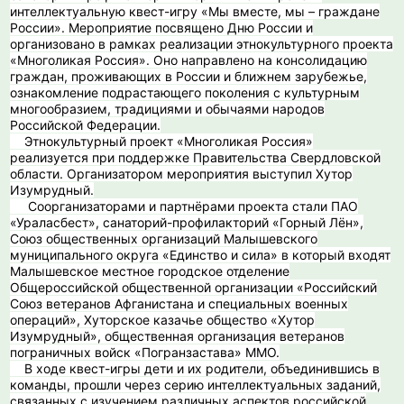
интеллектуальную квест-игру «Мы вместе, мы – граждане
России». Мероприятие посвящено Дню России и
организовано в рамках реализации этнокультурного проекта
«Многоликая Россия». Оно направлено на консолидацию
граждан, проживающих в России и ближнем зарубежье,
ознакомление подрастающего поколения с культурным
многообразием, традициями и обычаями народов
Российской Федерации.
Этнокультурный проект «Многоликая Россия»
реализуется при поддержке Правительства Свердловской
области. Организатором мероприятия выступил Хутор
Изумрудный.
Соорганизаторами и партнёрами проекта стали ПАО
«Ураласбест», санаторий-профилакторий «Горный Лён»,
Союз общественных организаций Малышевского
муниципального округа «Единство и сила» в который входят
Малышевское местное городское отделение
Общероссийской общественной организации «Российский
Союз ветеранов Афганистана и специальных военных
операций», Хуторское казачье общество «Хутор
Изумрудный», общественная организация ветеранов
пограничных войск «Погранзастава» ММО.
️ В ходе квест-игры дети и их родители, объединившись в
команды, прошли через серию интеллектуальных заданий,
связанных с изучением различных аспектов российской