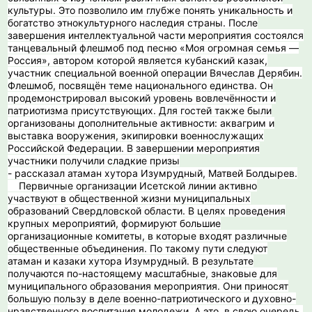
культуры. Это позволило им глубже понять уникальность и
богатство этнокультурного наследия страны. После
завершения интеллектуальной части мероприятия состоялся
танцевальный флешмоб под песню «Моя огромная семья —
Россия», автором которой является кубанский казак,
участник специальной военной операции Вячеслав Дерябин.
Флешмоб, посвящён теме национального единства. Он
продемонстрировал высокий уровень вовлечённости и
патриотизма присутствующих. Для гостей также были
организованы дополнительные активности: аквагрим и
выставка вооружения, экипировки военнослужащих
Российской Федерации. В завершении мероприятия
участники получили сладкие призы
- рассказал атаман хутора Изумрудный, Матвей Болдырев.
️ Первичные организации Исетской линии активно
участвуют в общественной жизни муниципальных
образований Свердловской области. В целях проведения
крупных мероприятий, формируют большие
организационные комитеты, в которые входят различные
общественные объединения. По такому пути следуют
атаман и казаки хутора Изумрудный. В результате
получаются по-настоящему масштабные, знаковые для
муниципального образования мероприятия. Они приносят
большую пользу в деле военно-патриотического и духовно-
нравственного воспитания молодежи. А это, в свою очередь,