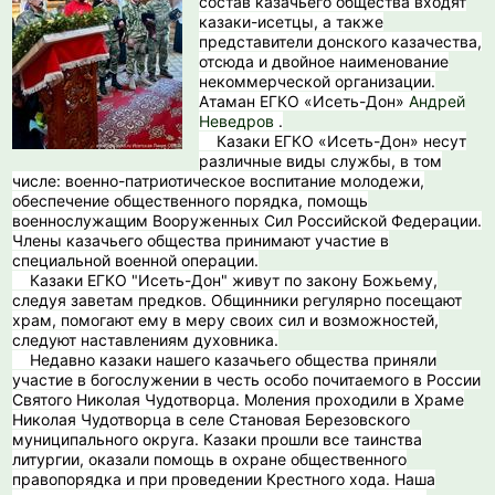
состав казачьего общества входят
казаки-исетцы, а также
представители донского казачества,
отсюда и двойное наименование
некоммерческой организации.
Атаман ЕГКО «Исеть-Дон»
Андрей
Неведров
.
Казаки ЕГКО «Исеть-Дон» несут
различные виды службы, в том
числе: военно-патриотическое воспитание молодежи,
обеспечение общественного порядка, помощь
военнослужащим Вооруженных Сил Российской Федерации.
Члены казачьего общества принимают участие в
специальной военной операции.
Казаки ЕГКО "Исеть-Дон" живут по закону Божьему,
следуя заветам предков. Общинники регулярно посещают
храм, помогают ему в меру своих сил и возможностей,
следуют наставлениям духовника.
️ Недавно казаки нашего казачьего общества приняли
участие в богослужении в честь особо почитаемого в России
Святого Николая Чудотворца. Моления проходили в Храме
Николая Чудотворца в селе Становая Березовского
муниципального округа. Казаки прошли все таинства
литургии, оказали помощь в охране общественного
правопорядка и при проведении Крестного хода. Наша