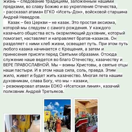
жизнь – следование традициям, заложенным нашими
предками, во славу Божию и во укрепление Отечества,
- рассказал атаман ЕГКО «Исеть-Дон», войсковой старшина
Андрей Неведров.
️ Казак – без Церкви – не казак. Это простая аксиома,
которой мы следуем с самого рождения. У каждого
казачьего общества есть окормляющий духовник, который
помогает, наставляет и направляет братов-казаков. Он
разделяет с ними хлеб жизни, освещает путь. При этом путь
любого казака начинается с Крещения, а затем и
принесения присяги перед Святыми образами. Отсюда
служение наше ведется во благо Отечеству, казачеству и
ВЕРЕ ПРАВОСЛАВНОЙ. Мы – воины Христовы, а святые отцы
наши пастыри. И в этом наша сила, соль, правда. Этим
жило, живет и будет жить казачество. Многая лета нашим
духовникам, слава Богу, что мы – казаки,
- резюмировал атаман ЕОКО «Исетская линия», казачий
полковник Андрей Третьяков.