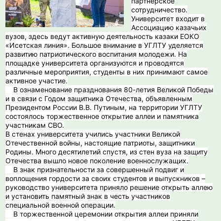
партнерское
сотрудничество.
Университет входит в
Ассоциацию казачьих
вузов, здесь ведут активную деятельность казаки ЕОКО
«Исетская линия». Большое внимание в УГЛТУ уделяется
развитию патриотического воспитания молодежи. На
площадке университета организуются и проводятся
различные мероприятия, студенты в них принимают самое
активное участие.
В ознаменование празднования 80-летия Великой Победы
и в связи с Годом защитника Отечества, объявленным
Президентом России В.В. Путиным, на территории УГЛТУ
состоялось торжественное открытие аллеи и памятника
участникам СВО.
В стенах университета учились участники Великой
Отечественной войны, настоящие патриоты, защитники
Родины. Много десятилетий спустя, из стен вуза на защиту
Отечества вышло новое поколение военнослужащих.
В знак признательности за совершенный подвиг и
воплощения гордости за своих студентов и выпускников –
руководство университета приняло решение открыть аллею
и установить памятный знак в честь участников
специальной военной операции.
В торжественной церемонии открытия аллеи приняли