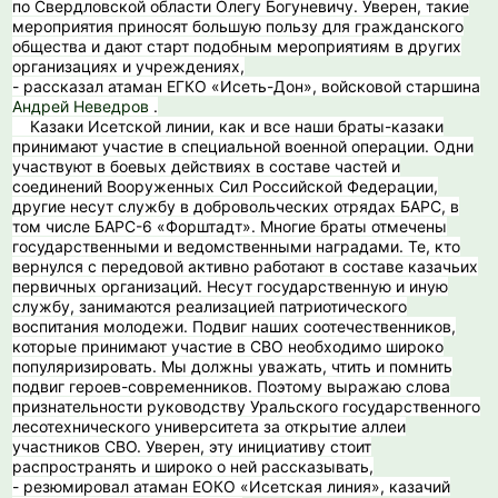
по Свердловской области Олегу Богуневичу. Уверен, такие
мероприятия приносят большую пользу для гражданского
общества и дают старт подобным мероприятиям в других
организациях и учреждениях,
- рассказал атаман ЕГКО «Исеть-Дон», войсковой старшина
Андрей Неведров
.
Казаки Исетской линии, как и все наши браты-казаки
принимают участие в специальной военной операции. Одни
участвуют в боевых действиях в составе частей и
соединений Вооруженных Сил Российской Федерации,
другие несут службу в добровольческих отрядах БАРС, в
том числе БАРС-6 «Форштадт». Многие браты отмечены
государственными и ведомственными наградами. Те, кто
вернулся с передовой активно работают в составе казачьих
первичных организаций. Несут государственную и иную
службу, занимаются реализацией патриотического
воспитания молодежи. Подвиг наших соотечественников,
которые принимают участие в СВО необходимо широко
популяризировать. Мы должны уважать, чтить и помнить
подвиг героев-современников. Поэтому выражаю слова
признательности руководству Уральского государственного
лесотехнического университета за открытие аллеи
участников СВО. Уверен, эту инициативу стоит
распространять и широко о ней рассказывать,
- резюмировал атаман ЕОКО «Исетская линия», казачий