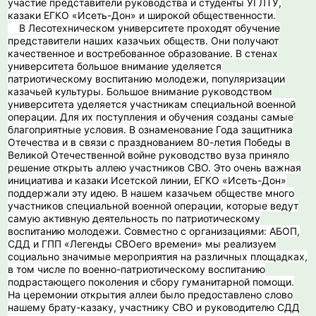
участие представители руководства и студенты УГЛТУ,
казаки ЕГКО «Исеть-Дон» и широкой общественности.
️ В Лесотехническом университете проходят обучение
представители наших казачьих обществ. Они получают
качественное и востребованное образование. В стенах
университета большое внимание уделяется
патриотическому воспитанию молодежи, популяризации
казачьей культуры. Большое внимание руководством
университета уделяется участникам специальной военной
операции. Для их поступления и обучения созданы самые
благоприятные условия. В ознаменование Года защитника
Отечества и в связи с празднованием 80-летия Победы в
Великой Отечественной войне руководство вуза приняло
решение открыть аллею участников СВО. Это очень важная
инициатива и казаки Исетской линии, ЕГКО «Исеть-Дон»
поддержали эту идею. В нашем казачьем обществе много
участников специальной военной операции, которые ведут
самую активную деятельность по патриотическому
воспитанию молодежи. Совместно с организациями: АБОП,
СДД и ГПП «Легенды СВОего времени» мы реализуем
социально значимые мероприятия на различных площадках,
в том числе по военно-патриотическому воспитанию
подрастающего поколения и сбору гуманитарной помощи.
На церемонии открытия аллеи было предоставлено слово
нашему брату-казаку, участнику СВО и руководителю СДД