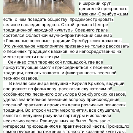
и широкий круг
ценителей прекрасного.
Казакам-Оренбуржцам
есть, о чем поведать обществу, продемонстрировать
великое наследие предков. С этой целью в Центре
традиционной народной культуры Среднего Урала
состоялся Областной научно-практический семинар
«Локальные песенные традиции Оренбургских казаков».
Это уникальное мероприятие призвано не только рассказать
о песенных традициях казаков, но и непосредственно на
месте провести практикум.
Семинар стал творческой площадкой, где все
присутствующие смогли присоединиться к песенной
традиции, познать тонкость и филигранность песенной
техники казаков.
️ В начале семинара ведущий - Кирилл Крылов, ведущий
специалист по фольклору, рассказал слушателям об
особенностях песенного фольклора Оренбургских казаков,
уделил значительное внимание вопросу происхождения
песенной практики и происхождения различных певческих
традиций. Во второй части мероприятия, все слушатели,
вместе с ведущим разучили партитуры и исполнили
несколько песен. Равнодушных не было. Весь зал с
интересом присоединился к практической части. Произошло
самое глубокое погружение в тонкости казачьей культуры.