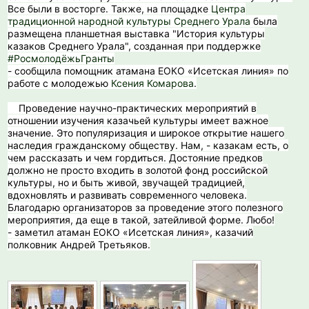
Все были в восторге. Также, на площадке
Центра
традиционной народной культуры Среднего Урала
была
размещена планшетная выставка "История культуры
казаков Среднего Урала", созданная при поддержке
#РосмолодёжьГранты
- сообщила помощник атамана ЕОКО «Исетская линия» по
работе с молодежью
Ксения Комарова
.
️ Проведение научно-практических мероприятий в
отношении изучения казачьей культуры имеет важное
значение. Это популяризация и широкое открытие нашего
наследия гражданскому обществу. Нам, - казакам есть, о
чем рассказать и чем гордиться. Достояние предков
должно не просто входить в золотой фонд российской
культуры, но и быть живой, звучащей традицией,
вдохновлять и развивать современного человека.
Благодарю организаторов за проведение этого полезного
мероприятия, да еще в такой, затейливой форме. Любо!
- заметил атаман ЕОКО «Исетская линия», казачий
полковник Андрей Третьяков.