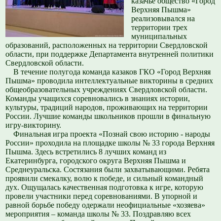
казачье общество «Город
Верхняя Пышма»
реализовывался на
территории трех
муниципальных
образований, расположенных на территории Свердловской
области, при поддержке Департамента внутренней политики
Свердловской области.
В течение полугода команда казаков ГКО «Город Верхняя
Пышма» проводила интеллектуальные викторины в средних
общеобразовательных учреждениях Свердловской области.
Команды учащихся соревновались в знаниях истории,
культуры, традиций народов, проживающих на территории
России. Лучшие команды школьников прошли в финальную
игру-викторину.
Финальная игра проекта «Познай свою историю - народы
России» проходила на площадке школы № 33 города Верхняя
Пышма. Здесь встретились 8 лучших команд из
Екатеринбурга, городского округа Верхняя Пышма и
Среднеуральска. Состязания были захватывающими. Ребята
проявили смекалку, волю к победе, и сильный командный
дух. Ощущалась качественная подготовка к игре, которую
провели участники перед соревнованиями. В упорной и
равной борьбе победу одержали неофициальные «хозяева»
мероприятия – команда школы № 33. Поздравляю всех