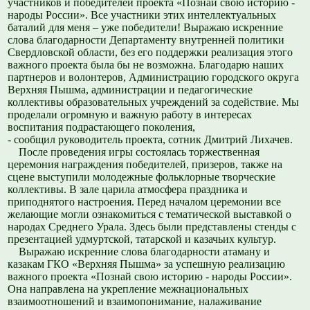
участников и победителей проекта «Познай свою историю -
народы России». Все участники этих интеллектуальных
баталий для меня – уже победители! Выражаю искренние
слова благодарности Департаменту внутренней политики
Свердловской области, без его поддержки реализация этого
важного проекта была бы не возможна. Благодарю наших
партнеров и волонтеров, Администрацию городского округа
Верхняя Пышма, администрации и педагогические
коллективы образовательных учреждений за содействие. Мы
проделали огромную и важную работу в интересах
воспитания подрастающего поколения,
- сообщил руководитель проекта, сотник Дмитрий Лихачев.
После проведения игры состоялась торжественная
церемония награждения победителей, призеров, также на
сцене выступили молодежные фольклорные творческие
коллективы. В зале царила атмосфера праздника и
приподнятого настроения. Перед началом церемонии все
желающие могли ознакомиться с тематической выставкой о
народах Среднего Урала. Здесь были представлены стенды с
презентацией удмуртской, татарской и казачьих культур.
Выражаю искренние слова благодарности атаману и
казакам ГКО «Верхняя Пышма» за успешную реализацию
важного проекта «Познай свою историю - народы России».
Она направлена на укрепление межнациональных
взаимоотношений и взаимопонимание, налаживание