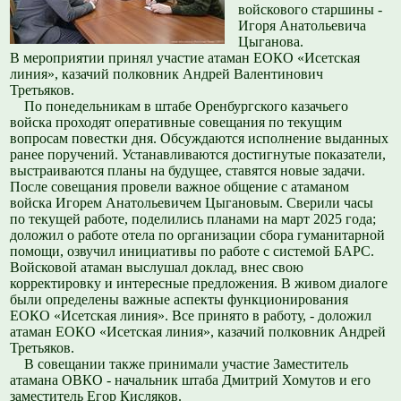
войскового старшины -
Игоря Анатольевича
Цыганова.
В мероприятии принял участие атаман ЕОКО «Исетская
линия», казачий полковник Андрей Валентинович
Третьяков.
По понедельникам в штабе Оренбургского казачьего
войска проходят оперативные совещания по текущим
вопросам повестки дня. Обсуждаются исполнение выданных
ранее поручений. Устанавливаются достигнутые показатели,
выстраиваются планы на будущее, ставятся новые задачи.
После совещания провели важное общение с атаманом
войска Игорем Анатольевичем Цыгановым. Сверили часы
по текущей работе, поделились планами на март 2025 года;
доложил о работе отела по организации сбора гуманитарной
помощи, озвучил инициативы по работе с системой БАРС.
Войсковой атаман выслушал доклад, внес свою
корректировку и интересные предложения. В живом диалоге
были определены важные аспекты функционирования
ЕОКО «Исетская линия». Все принято в работу, - доложил
атаман ЕОКО «Исетская линия», казачий полковник Андрей
Третьяков.
В совещании также принимали участие Заместитель
атамана ОВКО - начальник штаба Дмитрий Хомутов и его
заместитель Егор Кисляков.