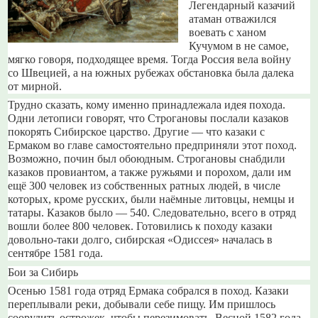
Легендарный казачий
атаман отважился
воевать с ханом
Кучумом в не самое,
мягко говоря, подходящее время. Тогда Россия вела войну
со Швецией, а на южных рубежах обстановка была далека
от мирной.
Трудно сказать, кому именно принадлежала идея похода.
Одни летописи говорят, что Строгановы послали казаков
покорять Сибирское царство. Другие — что казаки с
Ермаком во главе самостоятельно предприняли этот поход.
Возможно, почин был обоюдным. Строгановы снабдили
казаков провиантом, а также ружьями и порохом, дали им
ещё 300 человек из собственных ратных людей, в числе
которых, кроме русских, были наёмные литовцы, немцы и
татары. Казаков было — 540. Следовательно, всего в отряд
вошли более 800 человек. Готовились к походу казаки
довольно-таки долго, сибирская «Одиссея» началась в
сентябре 1581 года.
Бои за Сибирь
Осенью 1581 года отряд Ермака собрался в поход. Казаки
переплывали реки, добывали себе пищу. Им пришлось