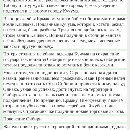
Сибирского ханства, расположенной на Иртыше. Следуя по
Тоболу и штурмуя близлежащие города, Ермак уверенно
подступал к главному городу Кучума.
В конце октября Ермак вступил в бой с сибирскими татарами
возле Кашлыка. Подданные Кучума, который, кстати, бежал
из столицы, были разбиты. Три дня понадобилось казакам,
чтобы занять Кашлык. Воины получили в столице ханства
всё необходимое для пополнения сил: еду, меха, денежные
запасы и другую добычу.
Потеря столицы не убила надежды Кучума на сохранение
государства, война за Сибирь ещё не закончилась, сибирские
татары продолжали отважно вступать в бои с казаками.
Узнав о том, что в подчинении у Строгановых находятся
казаки, ранее занимавшиеся грабежами, Иван Грозный велел
немедленно отозвать их из Сибири и привести к нему на суд.
Однако, узнав об успехах, достигнутых на территории
Сибирского ханства, царь сменил гнев на милость и послал
подкрепление. По преданию, Ермаку Тимофеевичу Иван IV
отправил шубу со своего плеча, серебряный кубок и две
кольчуги. Строгановы же получили новые торговые льготы.
Покорение Сибири
Жители новых русских территорий стали данниками, однако