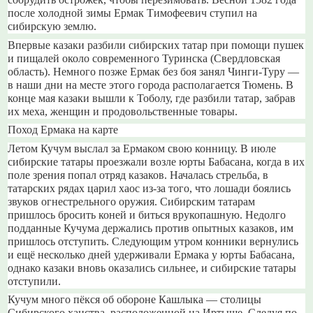
соорудить острожек, чтобы перезимовать. Весной 1582 года
после холодной зимы Ермак Тимофеевич ступил на
сибирскую землю.
Впервые казаки разбили сибирских татар при помощи пушек
и пищалей около современного Туринска (Свердловская
область). Немного позже Ермак без боя занял Чинги-Туру —
в наши дни на месте этого города располагается Тюмень. В
конце мая казаки вышли к Тоболу, где разбили татар, забрав
их меха, женщин и продовольственные товары.
Поход Ермака на карте
Летом Кучум выслал за Ермаком свою конницу. В июле
сибирские татары проезжали возле юрты Бабасана, когда в их
поле зрения попал отряд казаков. Началась стрельба, в
татарских рядах царил хаос из-за того, что лошади боялись
звуков огнестрельного оружия. Сибирским татарам
пришлось бросить коней и биться врукопашную. Недолго
подданные Кучума держались против опытных казаков, им
пришлось отступить. Следующим утром конники вернулись
и ещё несколько дней удерживали Ермака у юрты Бабасана,
однако казаки вновь оказались сильнее, и сибирские татары
отступили.
Кучум много пёкся об обороне Кашлыка — столицы