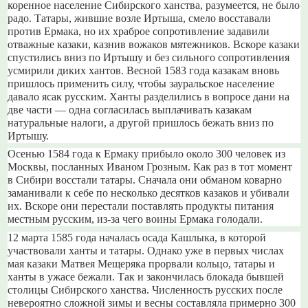
коренное население Сибирского ханства, разумеется, не было
радо. Татары, жившие возле Иртыша, смело восставали
против Ермака, но их храброе сопротивление задавили
отважные казаки, казнив вожаков мятежников. Вскоре казаки
спустились вниз по Иртышу и без сильного сопротивления
усмирили диких хантов. Весной 1583 года казакам вновь
пришлось применить силу, чтобы зауральское население
давало ясак русским. Ханты разделились в вопросе дани на
две части — одна согласилась выплачивать казакам
натуральные налоги, а другой пришлось бежать вниз по
Иртышу.
Осенью 1584 года к Ермаку прибыло около 300 человек из
Москвы, посланных Иваном Грозным. Как раз в тот момент
в Сибири восстали татары. Сначала они обманом коварно
заманивали к себе по несколько десятков казаков и убивали
их. Вскоре они перестали поставлять продукты питания
местным русским, из-за чего воины Ермака голодали.
12 марта 1585 года началась осада Кашлыка, в которой
участвовали ханты и татары. Однако уже в первых числах
мая казаки Матвея Мещеряка прорвали кольцо, татары и
ханты в ужасе бежали. Так и закончилась блокада бывшей
столицы Сибирского ханства. Численность русских после
невероятно сложной зимы и весны составляла примерно 300