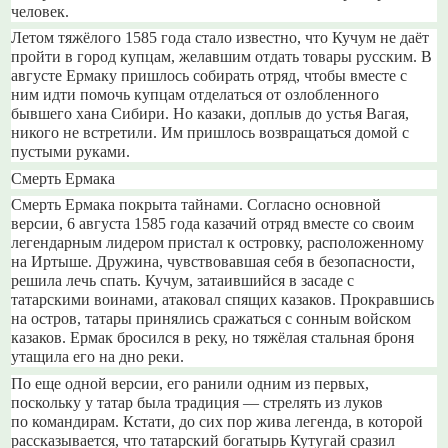
человек.
Летом тяжёлого 1585 года стало известно, что Кучум не даёт
пройти в город купцам, желавшим отдать товары русским. В
августе Ермаку пришлось собирать отряд, чтобы вместе с
ним идти помочь купцам отделаться от озлобленного
бывшего хана Сибири. Но казаки, доплыв до устья Вагая,
никого не встретили. Им пришлось возвращаться домой с
пустыми руками.
Смерть Ермака
Смерть Ермака покрыта тайнами. Согласно основной
версии, 6 августа 1585 года казачий отряд вместе со своим
легендарным лидером пристал к островку, расположенному
на Иртыше. Дружина, чувствовавшая себя в безопасности,
решила лечь спать. Кучум, затаившийся в засаде с
татарскими воинами, атаковал спящих казаков. Прокравшись
на остров, татары принялись сражаться с сонным войском
казаков. Ермак бросился в реку, но тяжёлая стальная броня
утащила его на дно реки.
По еще одной версии, его ранили одним из первых,
поскольку у татар была традиция — стрелять из луков
по командирам. Кстати, до сих пор жива легенда, в которой
рассказывается, что татарский богатырь Кутугай сразил