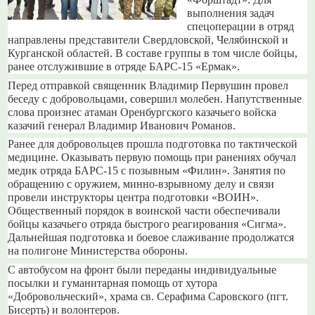
«Форштадт». Для
выполнения задач
спецоперации в отряд
направлены представители Свердловской, Челябинской и
Курганской областей. В составе группы в том числе бойцы,
ранее отслужившие в отряде БАРС-15 «Ермак».
Перед отправкой священник Владимир Первушин провел
беседу с добровольцами, совершил молебен. Напутственные
слова произнес атаман Оренбургского казачьего войска
казачий генерал Владимир Иванович Романов.
Ранее для добровольцев прошла подготовка по тактической
медицине. Оказывать первую помощь при ранениях обучал
медик отряда БАРС-15 с позывным «Филин». Занятия по
обращению с оружием, минно-взрывному делу и связи
провели инструкторы центра подготовки «ВОИН».
Общественный порядок в воинской части обеспечивали
бойцы казачьего отряда быстрого реагирования «Сигма».
Дальнейшая подготовка и боевое слаживание продолжатся
на полигоне Министерства обороны.
С автобусом на фронт были переданы индивидуальные
посылки и гуманитарная помощь от хутора
«Добровольческий», храма св. Серафима Саровского (пгт.
Бисерть) и волонтеров.