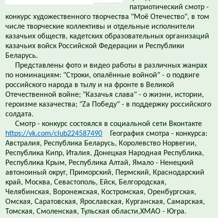
патриотический смотр -
конкурс художественного творчества "Моё Отечество", в том
числе творческие коллективы и отдельные исполнители
казачьих обществ, кадетских образовательных организаций
казачьих войск Российской Федерации и Республики
Беларусь.
Представлены фото и видео работы в различных жанрах
по номинациям: "Строки, опалённые войной" - о подвиге
российского народа в тылу и на фронте в Великой
Отечественной войне; "Казачья слава" - о жизни, истории,
героизме казачества; "Zа Победу" - в поддержку российского
солдата.
Смотр - конкурс состоялся в социальной сети Вконтакте
https://vk.com/club224587490
География смотра - конкурса:
Австралия, Республика Беларусь, Королевство Норвегии,
Республика Кипр, Италия, Донецкая Народная Республика,
Республика Крым, Республика Алтай, Ямало - Ненецкий
автоноиный округ, Приморский, Пермский, Краснодарский
край, Москва, Севастополь, Ейск, Белгородская,
Челябинская, Воронежская, Костромская, Оренбургская,
Омская, Саратовская, Ярославская, Курганская, Самарская,
Томская, Смоленская, Тульская области,ХМАО - Югра.