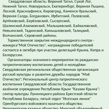
Свердловская область: Верхний Тагил, Сухой Лог,
Нижний Тагил, Новоуральск, Екатеринбург, Верхняя Пышма,
Лесной, Красноуфимск, Кировград, Каменск-Уральский,
Верхняя Салда, Богданович, Ирбитский, Полевской,
Артёмовский, Берёзовский, Сысертский,
Шалинский,Алапаевский, Малышевский, Байкаловский,
Невьянский, Тадинский, Камышловский, Талицкий,
Волчанский, Серовский районы.
Торжественное закрытие международного смотра -
конкурса"Моё Отечество", награждение победителей
состоится в октябре при участии делегаций Крыма, Кипра и
Белоруссии.
Организаторы значимого мероприятия по ражданско-
патриотическому воспитанию детей и молодёжи:
Свердловская региональная общественная организация
русской культуры и развития дружбы народов "Моё
Отечество"; Региональный центр патриотического
воспитания Свердловской области; Государственное
казённое учреждение Республики Крым "Казаки Крыма":
сектор культуры Лунинецкого района Брестской области
Республики Беларусь; пятый отдел "Исетская линия"
Оренбургского войскового казачьего общества;
Черноморское казачье общество; Минский объединённый