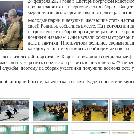
24 февраля 2024 года в Екатеринбургском кадетско
прошли занятия на патриотических сборах «Защит
мероприятие было организовано с целью развития 
Молодые парни и девушки, желающие стать наст
своей Родины, собрались вместе. На протяжении д
патриотических сборов проходили различные трен
военным навыкам. Они изучали основы строевой 
дела и тактики. Инструктора делились своими зна
каждому участнику освоить необходимые навыки.
лось физической подготовке. Кадеты проходили специальные ф
омогали им укрепить свое тело и развить выносливость. Физичес
 службы, поэтому на сборах участники получили возможность 
 об истории России, казачества и героях. Кадеты посетили музе