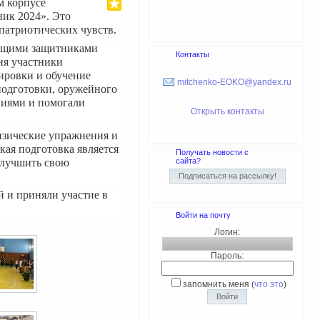
м корпусе
ник 2024». Это
патриотических чувств.
оящими защитниками
Контакты
ня участники
ировки и обучение
mitchenko-EOKO@yandex.ru
подготовки, оружейного
ниями и помогали
Открыть контакты
изические упражнения и
кая подготовка является
Получать новости с
улучшить свою
сайта?
й и приняли участие в
Войти на почту
Логин:
Пароль:
запомнить меня
(
что это
)