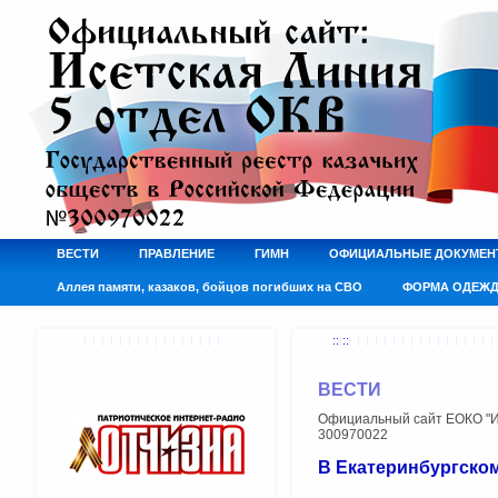
ВЕСТИ
ПРАВЛЕНИЕ
ГИМН
ОФИЦИАЛЬНЫЕ ДОКУМЕН
Аллея памяти, казаков, бойцов погибших на СВО
ФОРМА ОДЕЖ
:: ::
ВЕСТИ
Официальный сайт ЕОКО "Ис
300970022
В Екатеринбургско