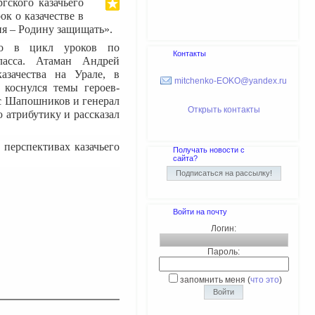
гского казачьего
к о казачестве в
ия – Родину защищать».
о в цикл уроков по
Контакты
ласса. Атаман Андрей
азачества на Урале, в
mitchenko-EOKO@yandex.ru
 коснулся темы героев-
ис Шапошников и генерал
Открыть контакты
 атрибутику и рассказал
 перспективах казачьего
Получать новости с
сайта?
Войти на почту
Логин:
Пароль:
запомнить меня
(
что это
)