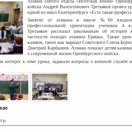
Атаман Пятого отдела «Исетская линия» Оренбур
войска Андрей Валентинович Третьяков провел уро
одной из школ Екатеринбурга «Есть такая професс
Занятие от атамана в школе №69 входил
профессиональной ориентации учеников 4 к
Третьяков рассказал школьникам об истории к
частности походах атамана Ермака. Также урок
казаков, таких как маршал Советского Союза Бор
Дмитрий Карбышев. Атаман показал детям казачью
о современной жизни Оренбургского войска.
и интерес к теме урока, задавали вопросы о военной службе и
ТИ