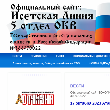
ВЕСТИ
ПРАВЛЕНИЕ
ГИМН
ОФИЦИАЛЬНЫЕ ДОКУМЕН
Аллея памяти, казаков, бойцов погибших на СВО
ФОРМА ОДЕЖ
:: ::
ВЕСТИ
Официальный сайт ЕОКО "Ис
300970022
17 октября 2023 Ат