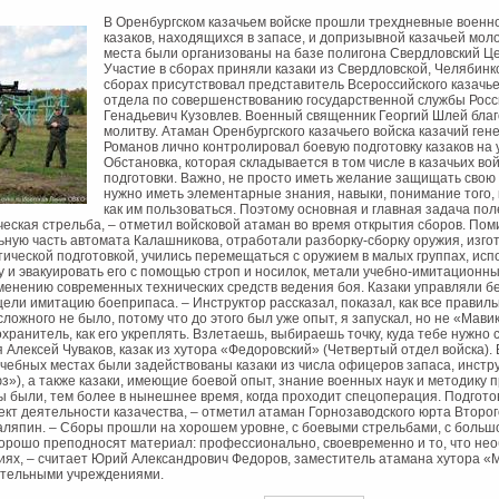
В Оренбургском казачьем войске прошли трехдневные военн
казаков, находящихся в запасе, и допризывной казачьей мо
места были организованы на базе полигона Свердловский Це
Участие в сборах приняли казаки из Свердловской, Челябинк
сборах присутствовал представитель Всероссийского казачье
отдела по совершенствованию государственной службы Росс
Генадьевич Кузовлев. Военный священник Георгий Шлей благ
молитву. Атаман Оренбургского казачьего войска казачий ге
Романов лично контролировал боевую подготовку казаков на 
Обстановка, которая складывается в том числе в казачьих во
подготовки. Важно, не просто иметь желание защищать свою 
нужно иметь элементарные знания, навыки, понимание того, к
как им пользоваться. Поэтому основная и главная задача по
ческая стрельба, – отметил войсковой атаман во время открытия сборов. По
ную часть автомата Калашникова, отработали разборку-сборку оружия, изгот
ической подготовкой, учились перемещаться с оружием в малых группах, исп
 и эвакуировать его с помощью строп и носилок, метали учебно-имитационны
енению современных технических средств ведения боя. Казаки управляли 
ели имитацию боеприпаса. – Инструктор рассказал, показал, как все правильн
сложного не было, потому что до этого был уже опыт, я запускал, но не «Мави
хранитель, как его укреплять. Взлетаешь, выбираешь точку, куда тебе нужно с
я Алексей Чуваков, казак из хутора «Федоровский» (Четвертый отдел войска). 
учебных местах были задействованы казаки из числа офицеров запаса, инстр
з»), а также казаки, имеющие боевой опыт, знание военных наук и методику 
ы были, тем более в нынешнее время, когда проходит спецоперация. Подгото
кт деятельности казачества, – отметил атаман Горнозаводского юрта Второг
ляпин. – Сборы прошли на хорошем уровне, с боевыми стрельбами, с больш
хорошо преподносят материал: профессионально, своевременно и то, что не
иях, – считает Юрий Александрович Федоров, заместитель атамана хутора «М
ательными учреждениями.