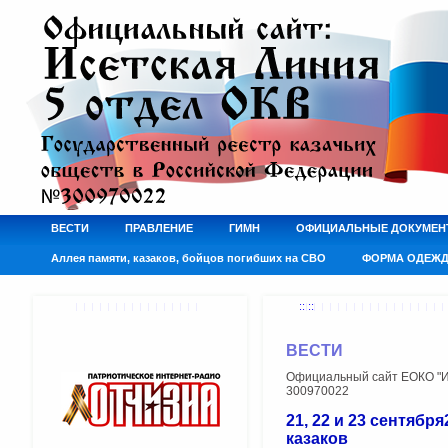
ВЕСТИ
ПРАВЛЕНИЕ
ГИМН
ОФИЦИАЛЬНЫЕ ДОКУМЕН
Аллея памяти, казаков, бойцов погибших на СВО
ФОРМА ОДЕЖ
:: ::
ВЕСТИ
Официальный сайт ЕОКО "Ис
300970022
21, 22 и 23 сентяб
казаков