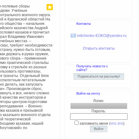
о-полевые сборы
лодежи. Учебные
нтрального военного округа.
ой и Курганской областей На
го общества – начальник
Контакты
ийского казачества Андрей
ословил казаков и прочитал
mitchenko-EOKO@yandex.ru
нерал Владимир Иванович
учебных местах. –
йсках, требует необходимости
Открыть контакты
страну, нужно быть готовым,
ак держать в руках оружие,
левого сбора – применение
мимо практической стрельбы
Получать новости с
овку к стрельбе из разных
сайта?
ользовать противогазы,
е гранаты. Отдельный блок
беспилотным летательным
о делать, как запускать
ки». Производили сброс,
кинуть и все, ничего сложно
Войти на почту
В качестве инструкторов и
Логин:
укторы центров подготовки
преподавания. – Военно-
вка казаков и призывной
Пароль:
о казачьего военного отдела
ой теоретической
обходимо казакам, нашей
запомнить меня
(
что это
)
огутовский» по