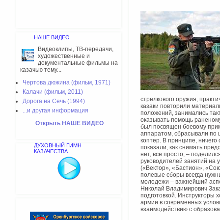
НАШЕ ВИДЕО
Видеоклипы, ТВ-передачи,
художественные и
документальные фильмы на
казачью тему...
Чертова дюжина (фильм, 1971)
Калачи (фильм, 2011)
стрелкового оружия, практи
Дорога на Сечь (1994)
казаки повторили материаль
...и другая информация
положений, занимались такт
оказывать помощь раненому
Открыть НАШЕ ВИДЕО
был посвящен боевому прим
аппаратом, сбрасывали по ц
коптер. В принципе, ничего 
ДУХОВНЫЙ ГИМН
показали, как снимать предо
КАЗАЧЕСТВА
нет, все просто, – поделилс
руководителей занятий на 
(«Вектор», «Бастион», «Сою
полевые сборы всегда нужн
молодежи – важнейший аспе
Николай Владимирович Зака
подготовкой. Инструкторы 
армии в современных услов
взаимодействию с образов